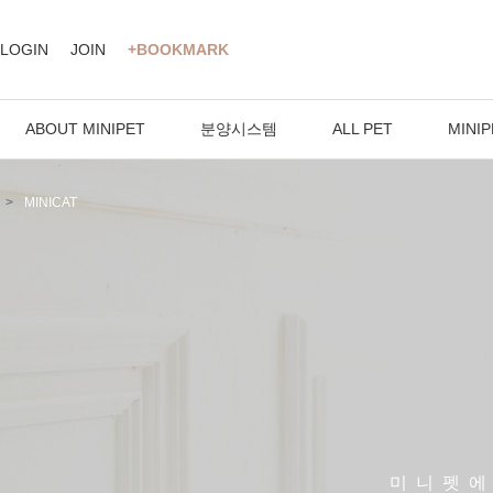
LOGIN
JOIN
+BOOKMARK
ABOUT MINIPET
분양시스템
ALL PET
MINIP
MINICAT
미니펫에