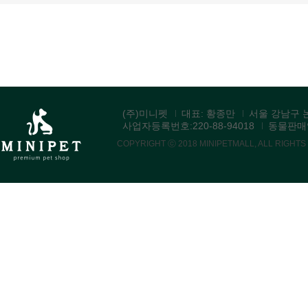
(주)미니펫
대표: 황종만
서울 강남구 논
사업자등록번호:220-88-94018
동물판매업:
COPYRIGHT ⓒ 2018 MINIPETMALL, ALL RIGHT