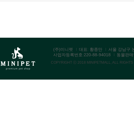
(주)미니펫
대표: 황종만
서울 강남구 논
사업자등록번호:220-88-94018
동물판매업:
COPYRIGHT ⓒ 2018 MINIPETMALL, ALL RIGHT