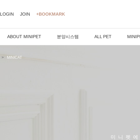
LOGIN
JOIN
+BOOKMARK
ABOUT MINIPET
분양시스템
ALL PET
MINIP
MINICAT
미니펫에