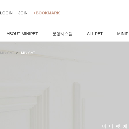
LOGIN
JOIN
+BOOKMARK
ABOUT MINIPET
분양시스템
ALL PET
MINIP
MINICAT
MINICAT
미니펫에