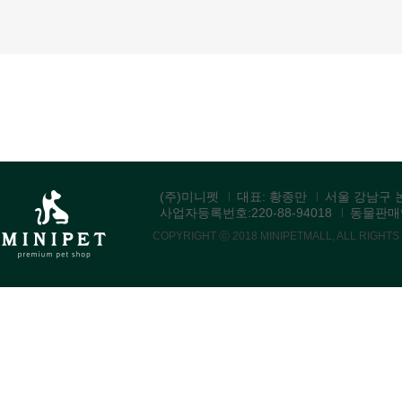
(주)미니펫
대표: 황종만
서울 강남구 논
사업자등록번호:220-88-94018
동물판매업:
COPYRIGHT ⓒ 2018 MINIPETMALL, ALL RIGHT