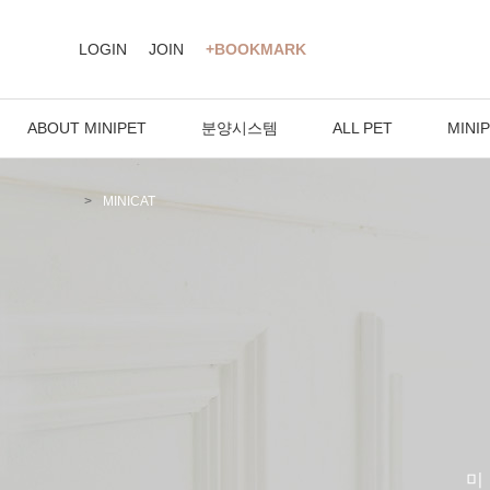
LOGIN
JOIN
+BOOKMARK
ABOUT MINIPET
분양시스템
ALL PET
MINI
MINICAT
미