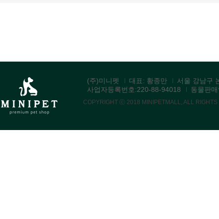
(주)미니펫
대표: 황종만
서울 강남구 논
사업자등록번호:220-88-94018
동물판매업:
COPYRIGHT ⓒ 2018 MINIPETMALL, ALL RIGHT