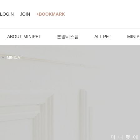
LOGIN
JOIN
+BOOKMARK
ABOUT MINIPET
분양시스템
ALL PET
MINIP
MINICAT
미니펫에