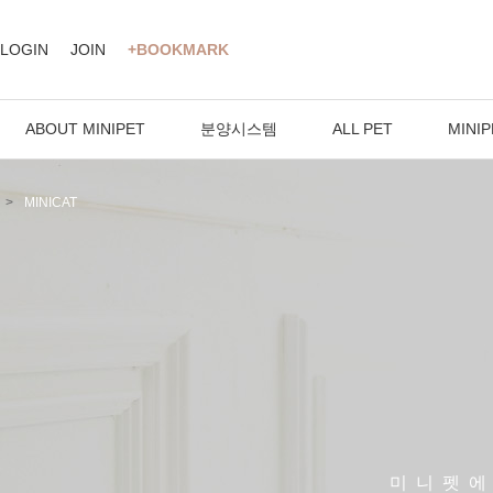
LOGIN
JOIN
+BOOKMARK
ABOUT MINIPET
분양시스템
ALL PET
MINIP
MINICAT
미니펫에