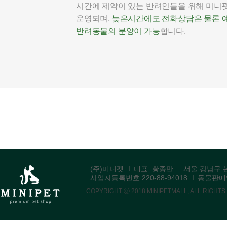
시간에 제약이 있는 반려인들을 위해 미니펫은
운영되며,
늦은시간에도 전화상담은 물론 
반려동물의 분양이 가능
합니다.
(주)미니펫
대표: 황종만
서울 강남구 논
사업자등록번호:220-88-94018
동물판매업:
COPYRIGHT ⓒ 2018 MINIPETMALL, ALL RIGHT