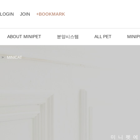
LOGIN
JOIN
+BOOKMARK
ABOUT MINIPET
분양시스템
ALL PET
MINIP
MINICAT
미니펫에