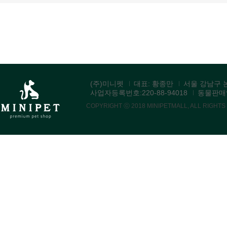
(주)미니펫
대표: 황종만
서울 강남구 논
사업자등록번호:220-88-94018
동물판매업:
COPYRIGHT ⓒ 2018 MINIPETMALL, ALL RIGHT