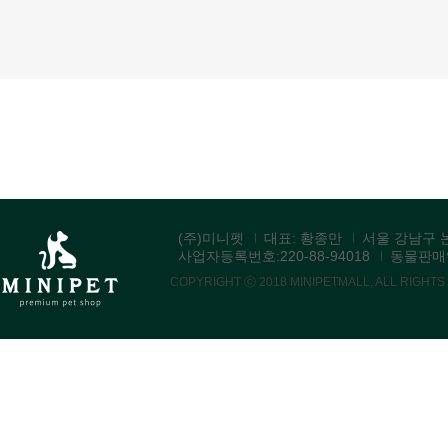
(주)미니펫
대표: 황종만
서울 강남구 논
사업자등록번호:220-88-94018
동물판매업:
COPYRIGHT ⓒ 2018 MINIPETMALL, ALL RIGHT