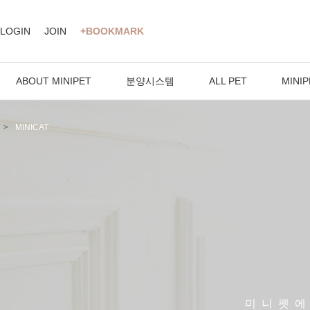
LOGIN
JOIN
+BOOKMARK
ABOUT MINIPET
분양시스템
ALL PET
MINIP
MINICAT
미니펫에