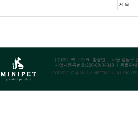
(주)미니펫
대표: 황종만
서울 강남구 논
사업자등록번호:220-88-94018
동물판매업:
COPYRIGHT ⓒ 2018 MINIPETMALL, ALL RIGHT