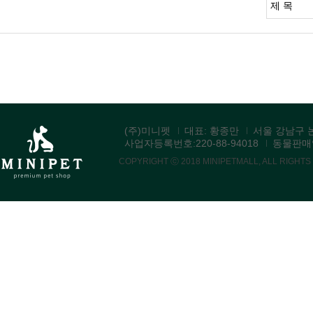
(주)미니펫
대표: 황종만
서울 강남구 논
사업자등록번호:220-88-94018
동물판매업:
COPYRIGHT ⓒ 2018 MINIPETMALL, ALL RIGHT