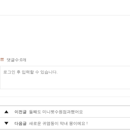
댓글수:0개
이전글
둘째도 미니펫수원점과했어요
다음글
새로운 귀염둥이 막내 몽이에요 !