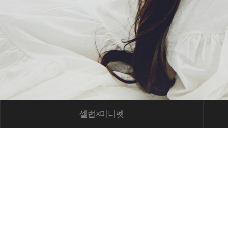
셀럽×미니펫