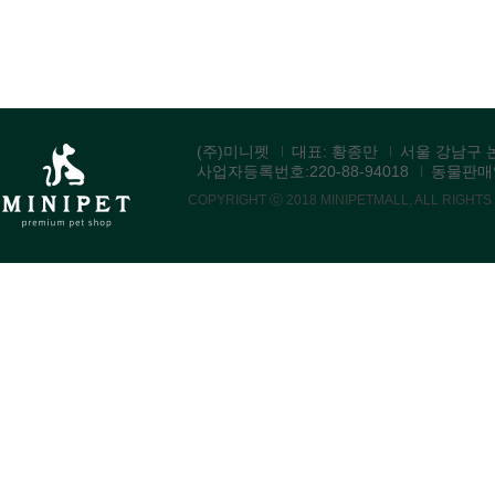
(주)미니펫
대표: 황종만
서울 강남구 논
사업자등록번호:220-88-94018
동물판매업:
COPYRIGHT ⓒ 2018 MINIPETMALL, ALL RIGHT