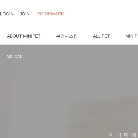
LOGIN
JOIN
+BOOKMARK
ABOUT MINIPET
분양시스템
ALL PET
MINIP
MINICAT
미니펫에