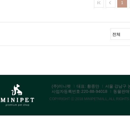
1
(주)미니펫
대표: 황종만
서울 강남구 논
사업자등록번호:220-88-94018
동물판매업:
COPYRIGHT ⓒ 2018 MINIPETMALL, ALL RIGHT