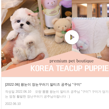
[2022.06] 왕눈이 장눈꾸러기 말티즈 공주님 "구미"
작성일 2022.06.10 모량 뿜뿜 왕눈이 말티즈 공주님 "구미"! 구미가 당기는 외모를 가진 구미
는 엄청 활발한 장난꾸러기 공주님이랍니다 : )
2022.06.10