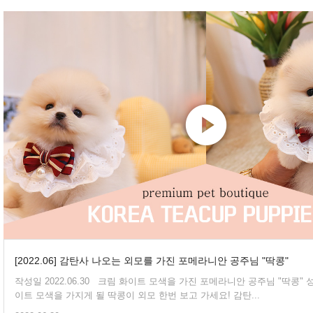
[2022.06] 감탄사 나오는 외모를 가진 포메라니안 공주님 "딱콩"
작성일 2022.06.30 크림 화이트 모색을 가진 포메라니안 공주님 "딱콩" 성장해가면서 뽀얀 화
이트 모색을 가지게 될 딱콩이 외모 한번 보고 가세요! 감탄...