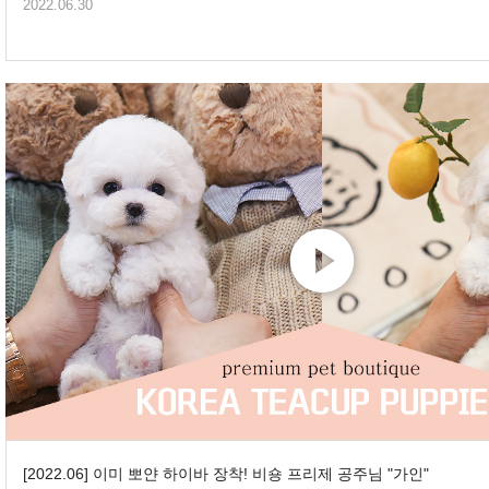
2022.06.30
[2022.06] 이미 뽀얀 하이바 장착! 비숑 프리제 공주님 "가인"