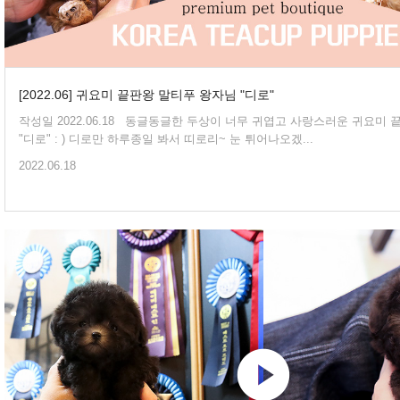
[2022.06] 귀요미 끝판왕 말티푸 왕자님 "디로"
작성일 2022.06.18 동글동글한 두상이 너무 귀엽고 사랑스러운 귀요미 끝판왕 말티푸 왕자님
"디로" : ) 디로만 하루종일 봐서 띠로리~ 눈 튀어나오겠...
2022.06.18