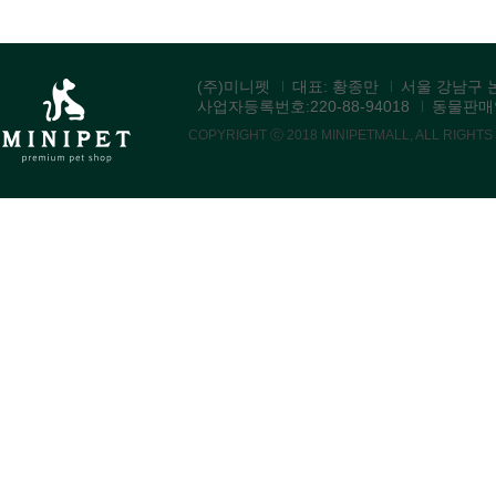
(주)미니펫
대표: 황종만
서울 강남구 논
사업자등록번호:220-88-94018
동물판매업:
COPYRIGHT ⓒ 2018 MINIPETMALL, ALL RIGHT