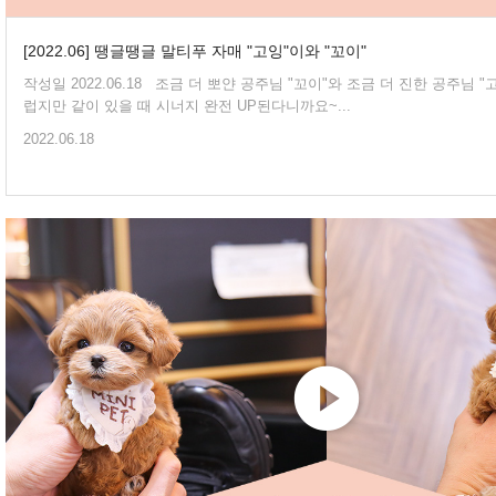
[2022.06] 땡글땡글 말티푸 자매 "고잉"이와 "꼬이"
작성일 2022.06.18 조금 더 뽀얀 공주님 "꼬이"와 조금 더 진한 공주님 "고잉"! 각자 다 사랑스
럽지만 같이 있을 때 시너지 완전 UP된다니까요~...
2022.06.18