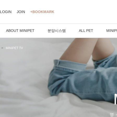
LOGIN
JOIN
+BOOKMARK
ABOUT MINIPET
분양시스템
ALL PET
MINIP
MINIPET TV
영