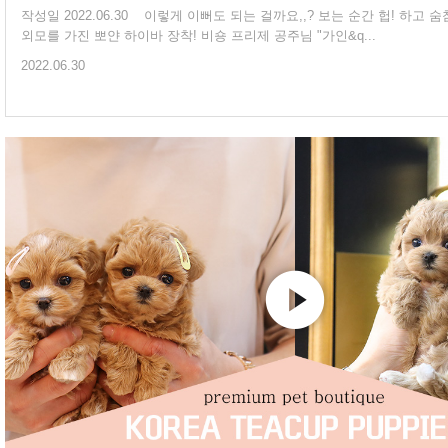
작성일 2022.06.30 이렇게 이뻐도 되는 걸까요,,? 보는 순간 헙! 하고 숨참게 되는 아름다운
외모를 가진 뽀얀 하이바 장착! 비숑 프리제 공주님 "가인&q...
2022.06.30