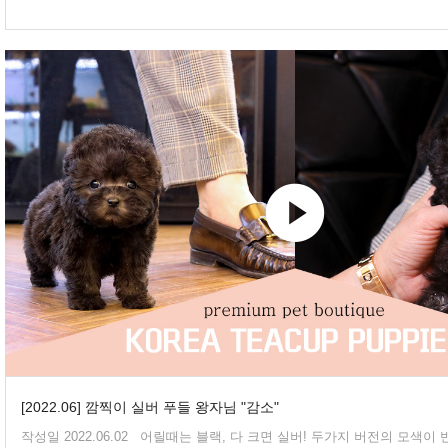
[2022.06] 깜찍이 실버 푸들 왕자님 "감소"
작성일 2022.06.02 어릴때는 블랙, 다 크면 실버! 두가지 버전의 모색이 반전/특별한 실버 푸들