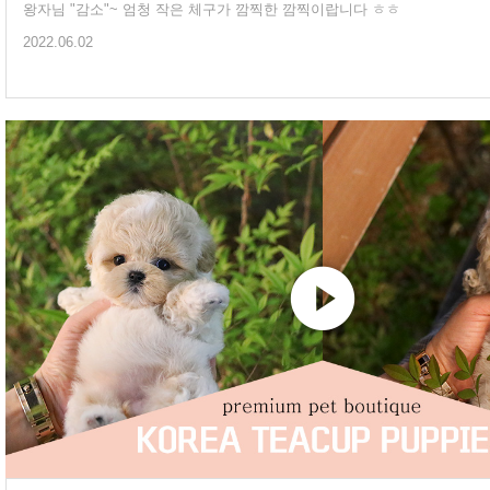
왕자님 "감소"~ 엄청 작은 체구가 깜찍한 깜찍이랍니다 ㅎㅎ
2022.06.02