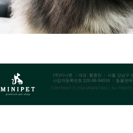
(주)미니펫
대표: 황종만
서울 강남구 논
사업자등록번호:220-88-94018
동물판매업:
COPYRIGHT ⓒ 2018 MINIPETMALL, ALL RIGHT