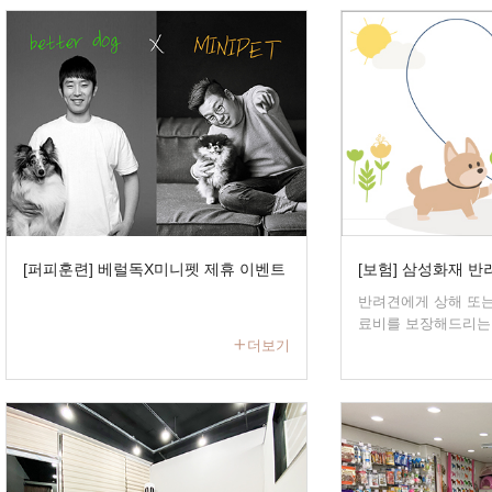
[퍼피훈련] 베럴독X미니펫 제휴 이벤트
[보험] 삼성화재 
반려견에게 상해 또는
료비를 보장해드리는
더보기
종...