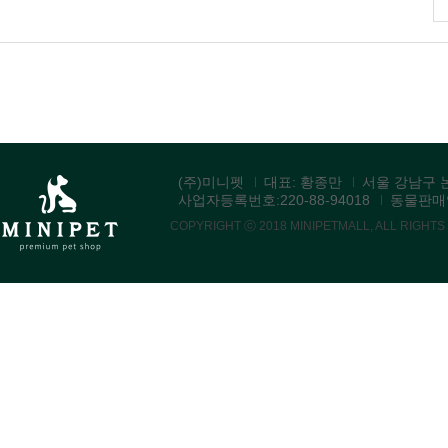
(주)미니펫
대표: 황종만
서울 강남구 논
사업자등록번호:220-88-94018
동물판매업:
COPYRIGHT ⓒ 2018 MINIPETMALL, ALL RIGHT