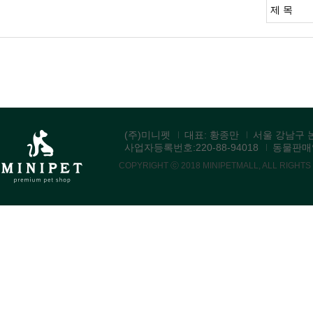
(주)미니펫
대표: 황종만
서울 강남구 논
사업자등록번호:220-88-94018
동물판매업:
COPYRIGHT ⓒ 2018 MINIPETMALL, ALL RIGHT