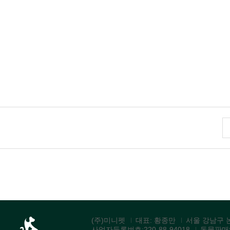
(주)미니펫
대표: 황종만
서울 강남구 논
사업자등록번호:220-88-94018
동물판매업: