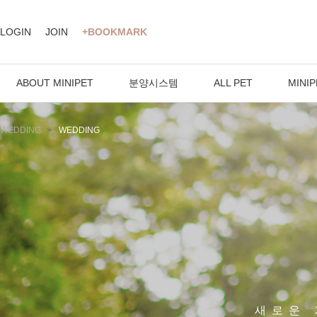
LOGIN
JOIN
+BOOKMARK
ABOUT MINIPET
분양시스템
ALL PET
MINIP
WEDDING
WEDDING
새로운 