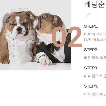
웨딩순
02
STEP1.
아이의 생리 
(일반적으로 
STEP2.
배란일을 확인
STEP3.
미니펫으로 연
STEP4.
미니펫의 웨딩