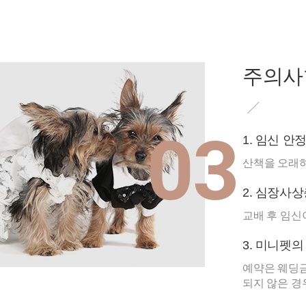
주의사
03
1. 임신 
산책을 오래하
2. 심장사
교배 후 임신
3. 미니펫
예약은 웨딩금
되지 않은 경