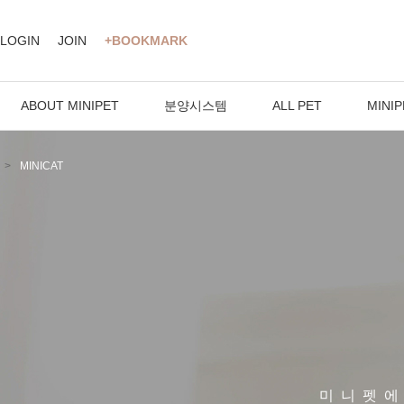
LOGIN
JOIN
+BOOKMARK
ABOUT MINIPET
분양시스템
ALL PET
MINIP
MINICAT
미니펫에