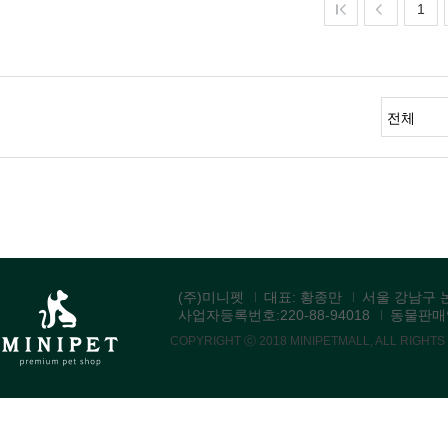
1
(주)미니펫
대표: 황종만
서울 강남구 논
사업자등록번호:220-88-94018
동물판매업:
COPYRIGHT ⓒ 2018 MINIPETMALL, ALL RIGHT