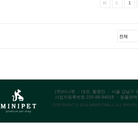
1
(주)미니펫
대표: 황종만
서울 강남구 논
사업자등록번호:220-88-94018
동물판매업:
COPYRIGHT ⓒ 2018 MINIPETMALL, ALL RIGHT