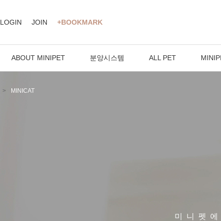
LOGIN
JOIN
+BOOKMARK
ABOUT MINIPET
분양시스템
ALL PET
MINIP
MINICAT
미니펫에